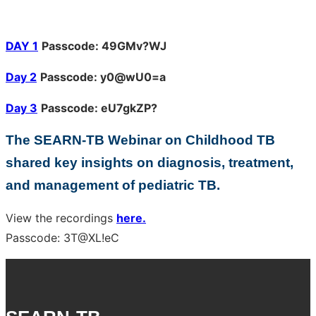
DAY 1
Passcode: 49GMv?WJ
Day 2
Passcode: y0@wU0=a
Day 3
Passcode: eU7gkZP?
The SEARN-TB Webinar on Childhood TB
shared key insights on diagnosis, treatment,
and management of pediatric TB.
View the recordings
here.
Passcode: 3T@XL!eC