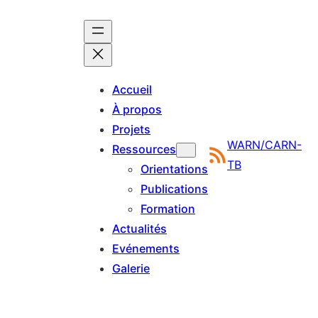
Aller
au
contenu
Accueil
À propos
Projets
WARN/CARN-
Ressources
TB
Orientations
Publications
Formation
Actualités
Evénements
Galerie