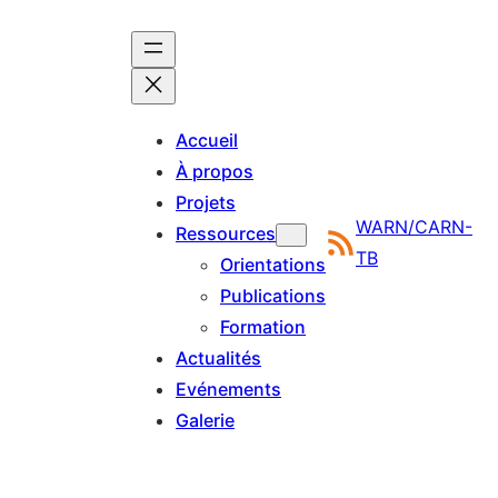
Aller
au
contenu
Accueil
À propos
Projets
WARN/CARN-
Ressources
TB
Orientations
Publications
Formation
Actualités
Evénements
Galerie