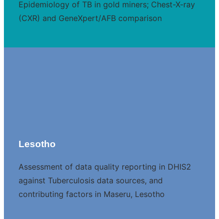
Epidemiology of TB in gold miners; Chest-X-ray
(CXR) and GeneXpert/AFB comparison
Lesotho
Assessment of data quality reporting in DHIS2
against Tuberculosis data sources, and
contributing factors in Maseru, Lesotho