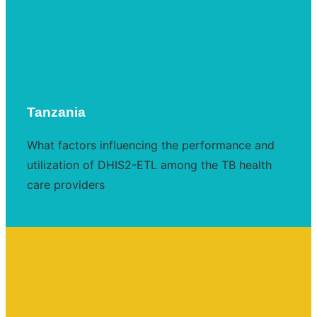
Tanzania
What factors influencing the performance and
utilization of DHIS2-ETL among the TB health
care providers