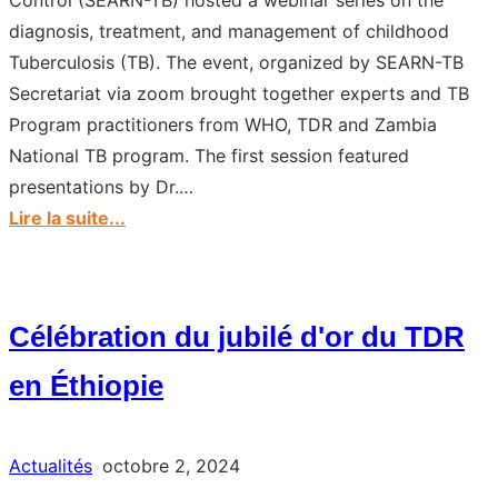
Control (SEARN-TB) hosted a webinar series on the
diagnosis, treatment, and management of childhood
Tuberculosis (TB). The event, organized by SEARN-TB
Secretariat via zoom brought together experts and TB
Program practitioners from WHO, TDR and Zambia
National TB program. The first session featured
presentations by Dr.…
:
Lire la suite...
SEARN-
TB
Hosted
Célébration du jubilé d'or du TDR
Webinar
on
en Éthiopie
Childhood
TB
Actualités
•
octobre 2, 2024
Diagnosis
and