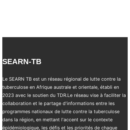
TB
secretariat
took
part
in
the
8th
SEARN-TB
annual
coordinators
meeting
Le SEARN TB est un réseau régional de lutte contre la
of
tuberculose en Afrique australe et orientale, établi en
WARN/CARN-
2023 avec le soutien du TDR.Le réseau vise à faciliter la
TB
collaboration et le partage d'informations entre les
programmes nationaux de lutte contre la tuberculose
dans la région, en mettant l'accent sur le contexte
épidémiologique, les défis et les priorités de chaque