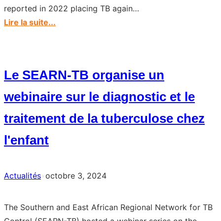
reported in 2022 placing TB again…
:
Lire la suite...
Tuberculosis
resurges
as
Le SEARN-TB organise un
top
infectious
webinaire sur le diagnostic et le
disease
traitement de la tuberculose chez
killer
l'enfant
Actualités
•
octobre 3, 2024
The Southern and East African Regional Network for TB