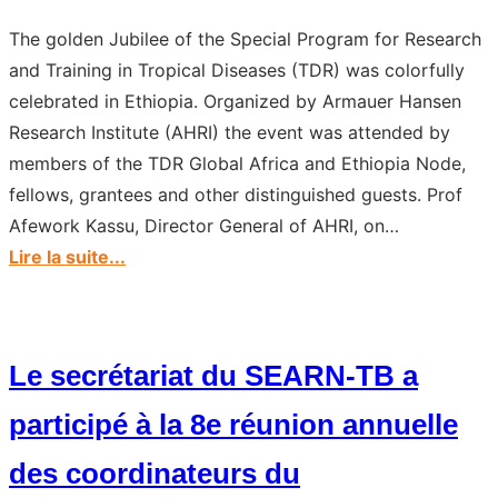
Treatment
The golden Jubilee of the Special Program for Research
and Training in Tropical Diseases (TDR) was colorfully
celebrated in Ethiopia. Organized by Armauer Hansen
Research Institute (AHRI) the event was attended by
members of the TDR Global Africa and Ethiopia Node,
fellows, grantees and other distinguished guests. Prof
Afework Kassu, Director General of AHRI, on…
:
Lire la suite...
Golden
Jubilee
Celebration
Le secrétariat du SEARN-TB a
of
TDR
participé à la 8e réunion annuelle
held
des coordinateurs du
in