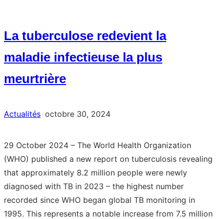
first
annual
La tuberculose redevient la
meeting
of
maladie infectieuse la plus
the
meurtrière
SEARN-
TB
network
Actualités
•
octobre 30, 2024
held
in
29 October 2024 – The World Health Organization
Addis
(WHO) published a new report on tuberculosis revealing
Ababa
that approximately 8.2 million people were newly
diagnosed with TB in 2023 – the highest number
recorded since WHO began global TB monitoring in
1995. This represents a notable increase from 7.5 million